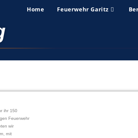
Home
Feuerwehr Garitz
Be
g
hr ihr 150
ligen Feuerwehr
eten wir
m, mit