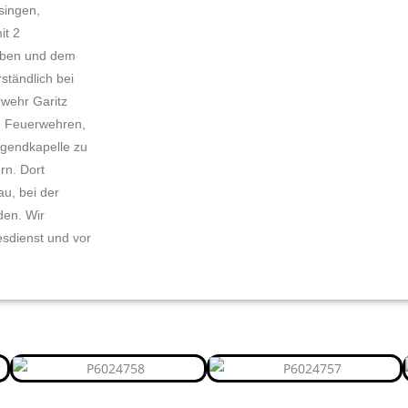
singen,
it 2
uben und dem
ständlich bei
rwehr Garitz
en Feuerwehren,
ugendkapelle zu
rn. Dort
u, bei der
den. Wir
esdienst und vor