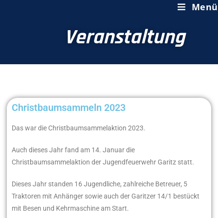
Menü
Veranstaltung
Christbaumsammeln 2023
Das war die Christbaumsammelaktion 2023.
Auch dieses Jahr fand am 14. Januar die
Christbaumsammelaktion der Jugendfeuerwehr Garitz statt.
Dieses Jahr standen 16 Jugendliche, zahlreiche Betreuer, 5
Traktoren mit Anhänger sowie auch der Garitzer 14/1 bestückt
mit Besen und Kehrmaschine am Start.